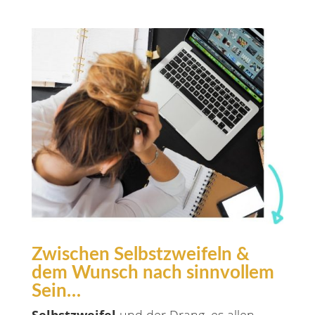
Zwischen Selbstzweifeln &
dem Wunsch nach sinnvollem
Sein…
Selbstzweifel
und der Drang, es allen